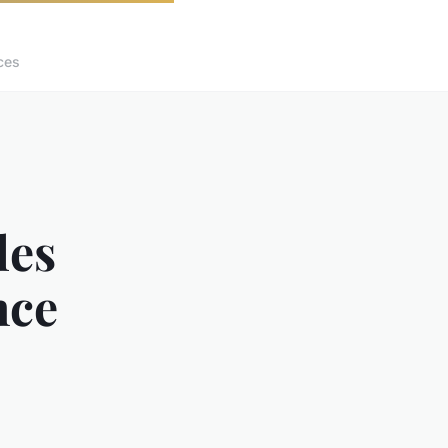
ces
les
nce