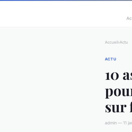
Ac
Accueil
›
Actu
ACTU
10 a
pour
sur
admin — 11 ja