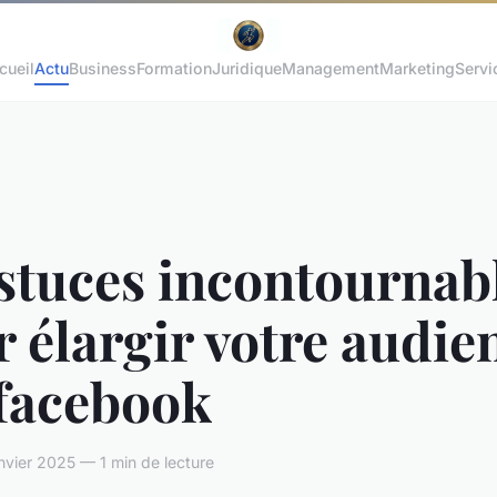
cueil
Actu
Business
Formation
Juridique
Management
Marketing
Servi
stuces incontournab
 élargir votre audie
 facebook
nvier 2025 — 1 min de lecture