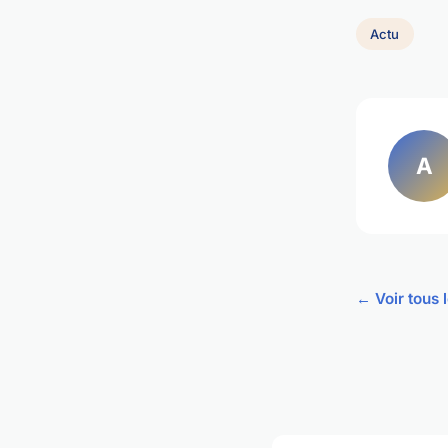
Actu
A
← Voir tous l