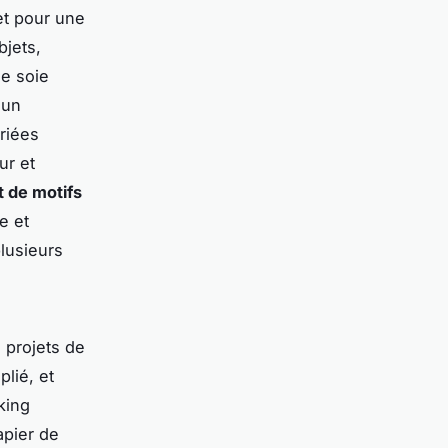
et pour une
bjets,
de soie
 un
riées
ur et
t de motifs
e et
lusieurs
s projets de
plié, et
king
apier de