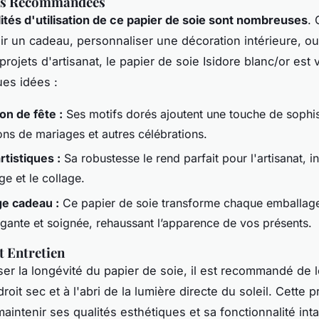
ons Recommandées
lités d'utilisation de ce papier de soie sont nombreuses
. 
ir un cadeau, personnaliser une décoration intérieure, ou
rojets d'artisanat, le papier de soie Isidore blanc/or est v
ues idées :
on de fête :
Ses motifs dorés ajoutent une touche de sophis
ons de mariages et autres célébrations.
rtistiques :
Sa robustesse le rend parfait pour l'artisanat, in
e et le collage.
e cadeau :
Ce papier de soie transforme chaque emballag
égante et soignée, rehaussant l’apparence de vos présents.
t Entretien
ser la longévité du papier de soie, il est recommandé de 
oit sec et à l'abri de la lumière directe du soleil. Cette 
aintenir ses qualités esthétiques et sa fonctionnalité inta