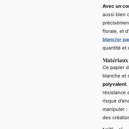
Avec un con
aussi bien 
précisément
florale, et 
blanc/or par
quantité et 
Matériaux 
Ce papier d
blanche et 
polyvalent
.
résistance 
risque d’en
manipuler :
des création