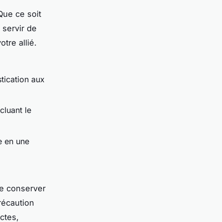
Que ce soit
 servir de
otre allié.
tication aux
cluant le
e en une
le conserver
précaution
ctes,