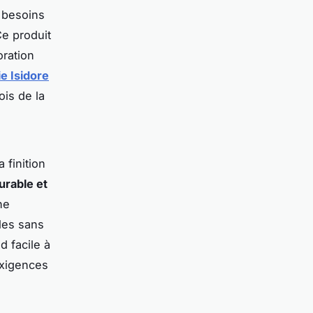
x besoins
Ce produit
oration
e Isidore
ois de la
 finition
urable et
ne
les sans
 facile à
exigences