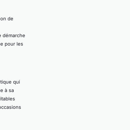
ion de
une démarche
e pour les
tique qui
ce à sa
itables
 occasions