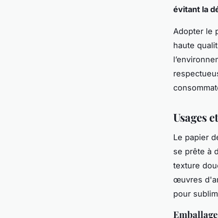
évitant la d
Adopter le 
haute quali
l’environne
respectueus
consommateu
Usages e
Le papier d
se prête à
texture dou
œuvres d'ar
pour sublim
Emballage 