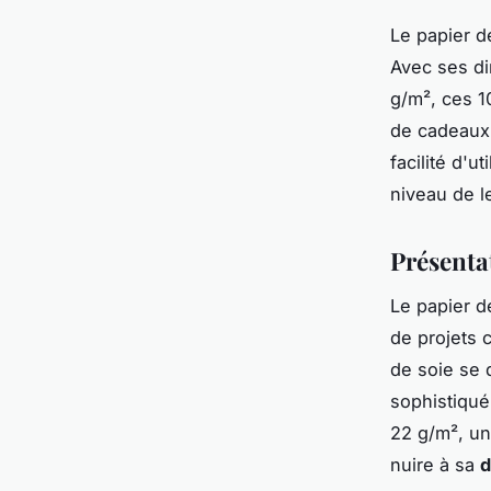
Le papier d
Avec ses di
g/m², ces 10
de cadeaux 
facilité d'u
niveau de le
Présenta
Le papier d
de projets c
de soie se 
sophistiqué
22 g/m², une
nuire à sa
d