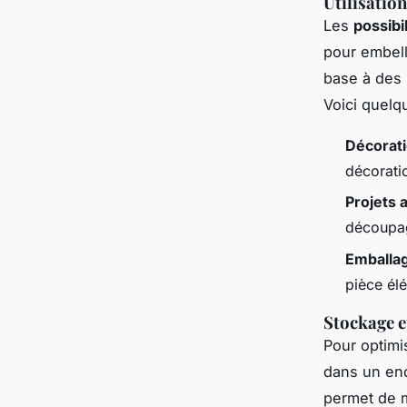
Utilisati
Les
possibi
pour embell
base à des p
Voici quelq
Décorati
décorati
Projets a
découpag
Emballag
pièce él
Stockage e
Pour optimi
dans un endr
permet de m