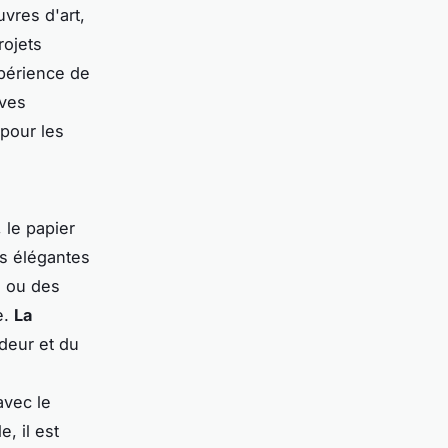
vres d'art,
rojets
xpérience de
ives
 pour les
 le papier
ns élégantes
s ou des
e.
La
deur et du
avec le
, il est