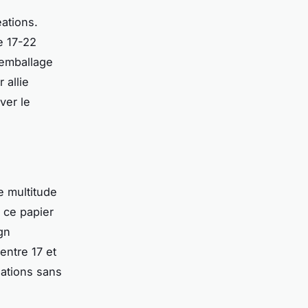
éations.
e 17-22
l’emballage
 allie
ver le
e multitude
, ce papier
gn
entre 17 et
sations sans