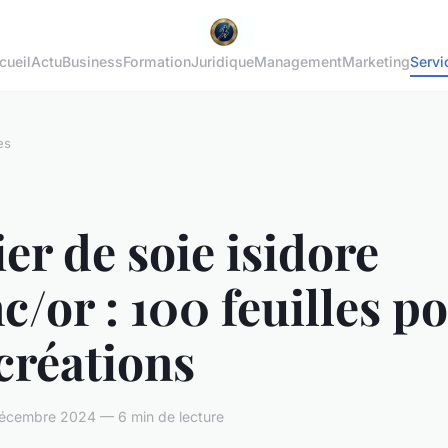
cueil
Actu
Business
Formation
Juridique
Management
Marketing
Servi
es
er de soie isidore
c/or : 100 feuilles p
créations
écembre 2024 — 6 min de lecture