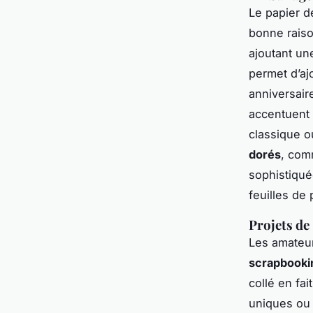
Le papier d
bonne rais
ajoutant une
permet d’aj
anniversair
accentuent 
classique o
dorés
, com
sophistiqué
feuilles de
Projets de
Les amateur
scrapbooki
collé en fa
uniques ou 