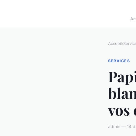
Ac
Accueil
›
Servic
SERVICES
Papi
blan
vos 
admin — 14 d