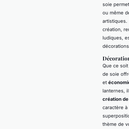
soie permet
ou même de 
artistiques
création, re
ludiques, e
décorations
Décoration
Que ce soit
de soie off
et
économi
lanternes, 
création d
caractère à 
superpositi
thème de vo