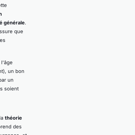
tte
n
é générale
.
assure que
des
 l'âge
t), un bon
par un
s soient
 la
théorie
mprend des