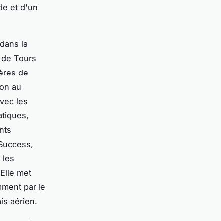
de et d'un
 dans la
n de Tours
ières de
ion au
avec les
atiques,
nts
ySuccess,
 les
Elle met
mment par le
is aérien.