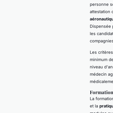
personne so
attestation
aéronautiq
Dispensée p
les candida
compagnies
Les critère
minimum de 
niveau d'ang
médecin agr
médicalemen
Formation 
La formatio
et la
pratiq