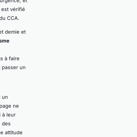
'urgence, et
est vérifié
 du CCA.
et demie et
isme
s à faire
t passer un
 un
ipage ne
 à leur
s des
e attitude