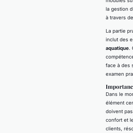
modules sur
la gestion d
à travers d
La partie p
inclut des 
aquatique
.
compétences
face à des 
examen prati
Importance
Dans le mon
élément cen
doivent pas
confort et l
clients, ré