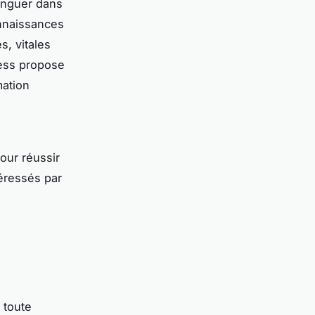
inguer dans
onnaissances
s, vitales
cess propose
mation
our réussir
téressés par
 toute