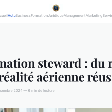
cueil
Actu
Business
Formation
Juridique
Management
Marketing
Servi
ation steward : du 
 réalité aérienne réus
cembre 2024 — 6 min de lecture