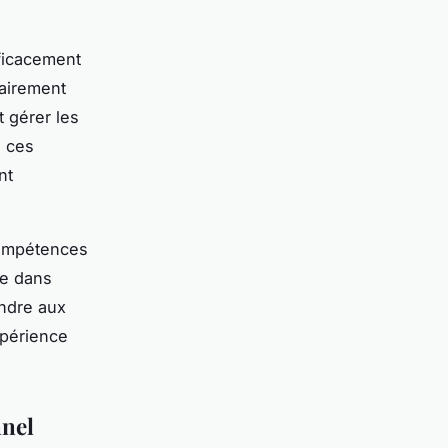
ficacement
lairement
 gérer les
s ces
nt
compétences
re dans
ondre aux
xpérience
nnel