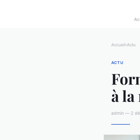
Ac
Accueil
›
Actu
ACTU
Form
à la
admin — 2 dé