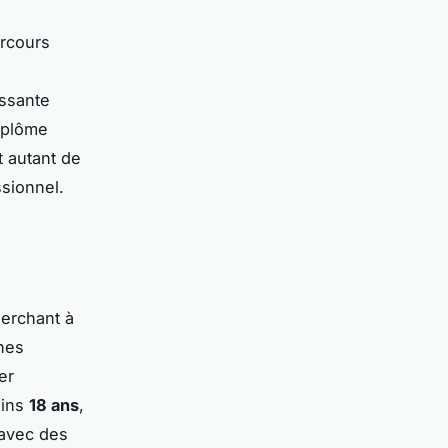
arcours
issante
iplôme
t autant de
ssionnel.
herchant à
ines
er
oins
18 ans
,
 avec des