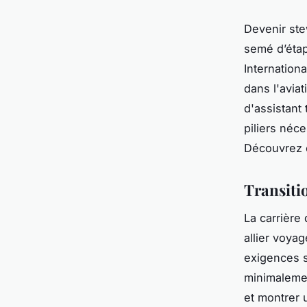
Devenir ste
semé d’étap
Internation
dans l'avia
d'assistant 
piliers néc
Découvrez 
Transiti
La carrière
allier voyag
exigences s
minimaleme
et montrer 