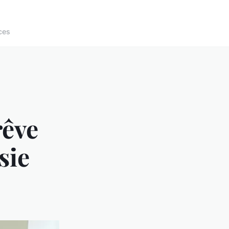
ces
rêve
sie