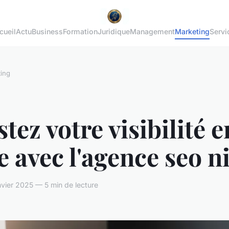
cueil
Actu
Business
Formation
Juridique
Management
Marketing
Servi
ing
tez votre visibilité e
e avec l'agence seo n
vier 2025 — 5 min de lecture