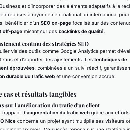
usiness et d’incorporer des éléments adaptatifs à la re
 entreprises à rayonnement national ou international pour
es, bénéficier d’un
SEO on-page
focalisé sur des contenus
 off-page
misant sur des
backlinks de qualité
.
justement continu des stratégies SEO
gulier via des outils comme Google Analytics permet d’éva
btenus et d’apporter des ajustements. Les
techniques de
ent éprouvées
, combinées à un suivi réactif, garantisse
n durable du trafic web
et une conversion accrue.
 cas et résultats tangibles
s sur l'amélioration du trafic d'un client
frappant d'
augmentation du trafic web
grâce aux efforts
O Nice
concerne un projet ayant multiplié ses visiteurs 
seulement six mois. Ce succès repose sur une stratégie i