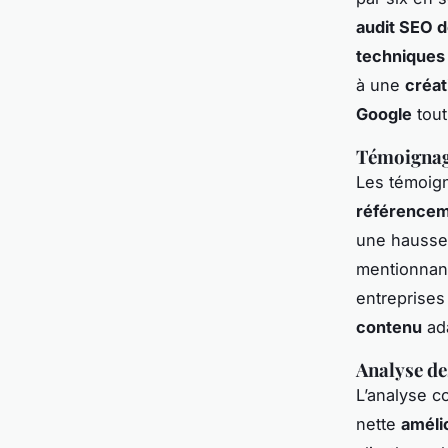
audit SEO dé
techniques
à une
créat
Google
tout
Témoignage
Les témoign
référence
une hausse
mentionnant 
entreprises
contenu
ada
Analyse de
L’analyse c
nette
améli