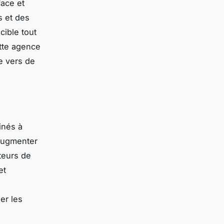
face et
s et des
cible tout
tte agence
e vers de
inés à
 augmenter
teurs de
et
er les