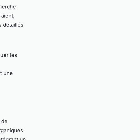
cherche
raient,
 détaillés
luer les
nt une
 de
organiques
ntégrant un