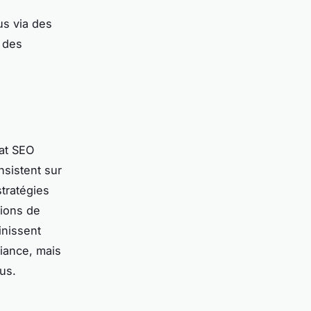
us via des
s des
iat SEO
nsistent sur
stratégies
sions de
inissent
fiance, mais
us.