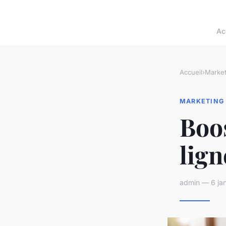
Ac
Accueil
›
Market
MARKETING
Boos
lign
admin — 6 jan