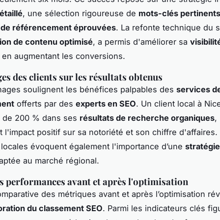
taillé
, une sélection rigoureuse de
mots-clés pertinent
 de référencement éprouvées
. La refonte technique du s
ion de contenu optimisé
, a permis d'améliorer sa
visibili
 en augmentant les conversions.
s des clients sur les résultats obtenus
ages soulignent les bénéfices palpables des
services d
ment
offerts par des
experts en SEO
. Un client local à Nic
 de 200 % dans ses
résultats de recherche organiques
,
l'impact positif sur sa notoriété et son chiffre d'affaires.
 locales évoquent également l'importance d’une
stratégi
ptée au marché régional.
s performances avant et après l'optimisation
omparative des métriques avant et après l’optimisation ré
oration du classement SEO
. Parmi les indicateurs clés fig