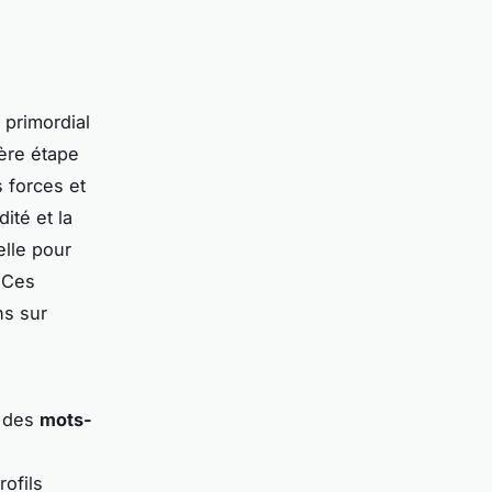
st primordial
ère étape
s forces et
ité et la
elle pour
. Ces
ns sur
t des
mots-
rofils