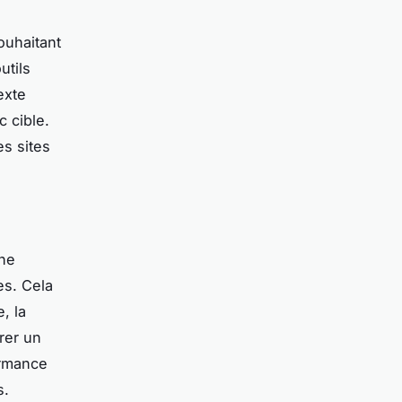
ouhaitant
utils
exte
 cible.
es sites
che
es. Cela
, la
rer un
ormance
s.