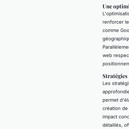
Une optimi
L'optimisat
renforcer l
comme Goog
géographiqu
Parallèleme
web respect
positionnem
Stratégies
Les straté
approfondie
permet d'él
création de
impact conc
détaillés, 