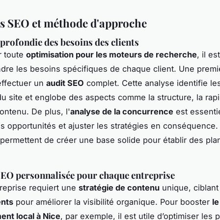
es SEO et méthode d'approche
profondie des besoins des clients
r toute
optimisation pour les moteurs de recherche
, il e
re les besoins spécifiques de chaque client. Une premi
effectuer un
audit SEO
complet. Cette analyse identifie le
du site et englobe des aspects comme la structure, la rapid
ontenu. De plus, l'
analyse de la concurrence
est essenti
es opportunités et ajuster les stratégies en conséquence
permettent de créer une base solide pour établir des pla
SEO personnalisée pour chaque entreprise
reprise requiert une
stratégie de contenu
unique, ciblan
ents
pour améliorer la visibilité organique. Pour booster
le
nt local à Nice
, par exemple, il est utile d’optimiser les p