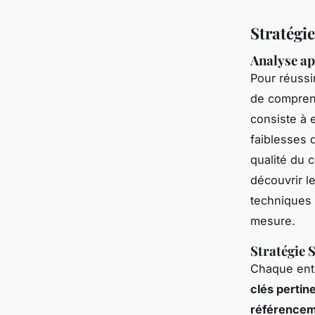
Stratégi
Analyse ap
Pour réussi
de comprend
consiste à 
faiblesses 
qualité du c
découvrir l
techniques 
mesure.
Stratégie 
Chaque ent
clés pertin
référenceme