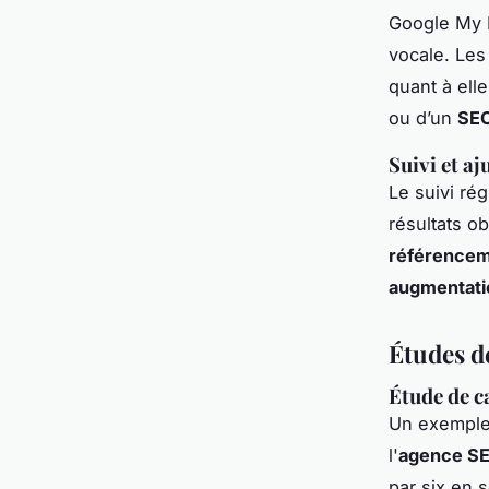
Google My B
vocale. Les
quant à ell
ou d’un
SEO
Suivi et a
Le suivi ré
résultats o
référencem
augmentatio
Études de
Étude de ca
Un exemple 
l'
agence SE
par six en 