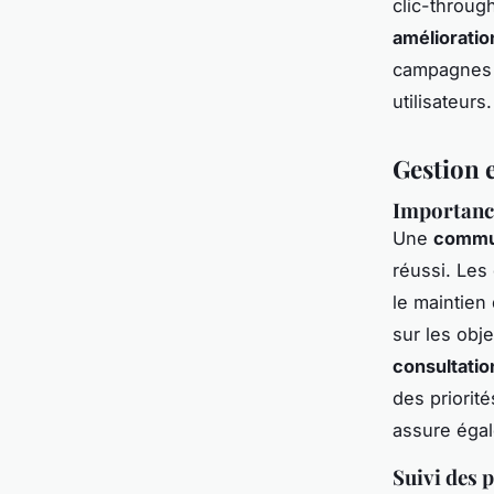
clic-throug
amélioratio
campagnes c
utilisateurs.
Gestion e
Importance
Une
commun
réussi. Les
le maintien 
sur les obj
consultati
des priorit
assure égal
Suivi des 