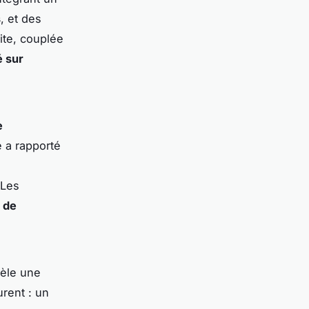
s
, et des
ite, couplée
té sur
e
e a rapporté
 Les
e de
vèle une
urent : un