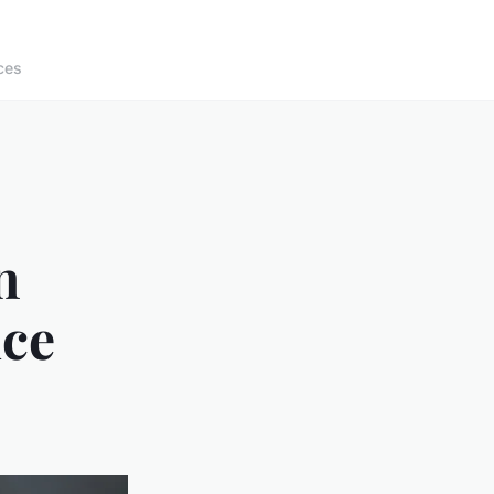
ces
n
ice