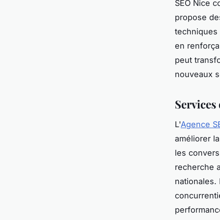
SEO Nice co
propose des
techniques 
en renforç
peut transf
nouveaux 
Services
L'
Agence S
améliorer la
les convers
recherche a
nationales.
concurrenti
performanc